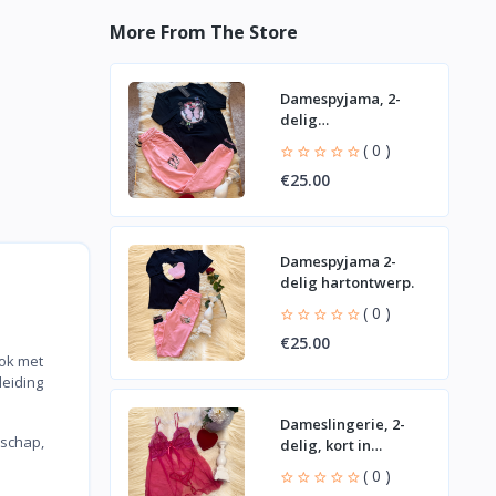
More From The Store
Damespyjama, 2-
delig
vlinderontwerp
( 0 )
€25.00
Damespyjama 2-
delig hartontwerp.
( 0 )
€25.00
rok met
leiding
Dameslingerie, 2-
schap,
delig, kort in
bordeauxrood
( 0 )