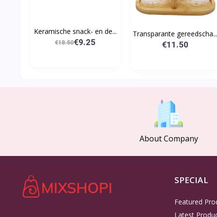
Keramische snack- en de...
Transparante gereedscha..
€9.25
€18.50
€11.50
About Company
SPECIAL
Featured Pro
Latest Produ