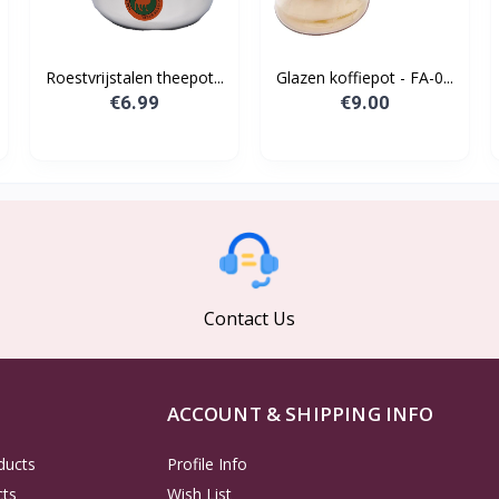
.
Roestvrijstalen theepot...
Glazen koffiepot - FA-0...
€6.99
€9.00
Contact Us
ACCOUNT & SHIPPING INFO
ducts
Profile Info
cts
Wish List