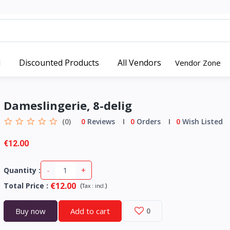
d
Discounted Products
All Vendors
Vendor Zone
Dameslingerie, 8-delig
(0)
0
Reviews
0
Orders
0
Wish Listed
€12.00
-
+
Quantity :
€12.00
Total Price
:
(
)
Tax :
incl.
Buy now
Add to cart
0