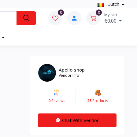
Dutch
0
0
My cart
€0.00
Apollo shop
Vendor Info
0
Reviews
25
Products
Chat With Vendor