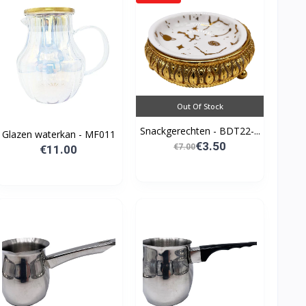
Out Of Stock
Snackgerechten - BDT22-...
Glazen waterkan - MF011
€3.50
€7.00
€11.00