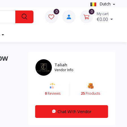
Dutch
0
0
My cart
€0.00
00W
Taliah
Vendor Info
0
Reviews
25
Products
Chat With Vendor