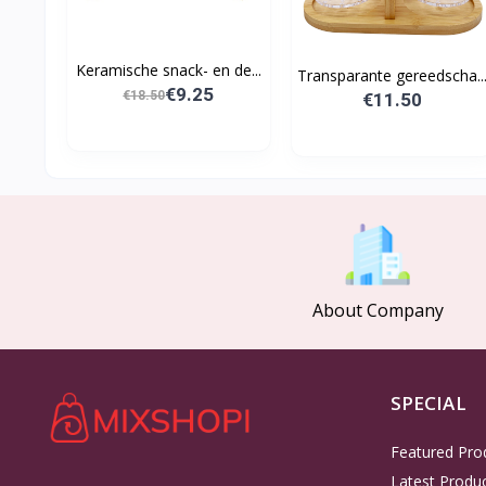
Keramische snack- en de...
Transparante gereedscha..
€9.25
€18.50
€11.50
About Company
SPECIAL
Featured Pro
Latest Produ