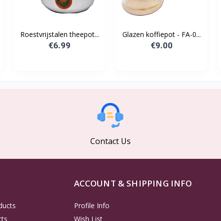
.
Roestvrijstalen theepot...
Glazen koffiepot - FA-0...
€6.99
€9.00
Contact Us
ACCOUNT & SHIPPING INFO
ducts
Profile Info
cts
Wish List