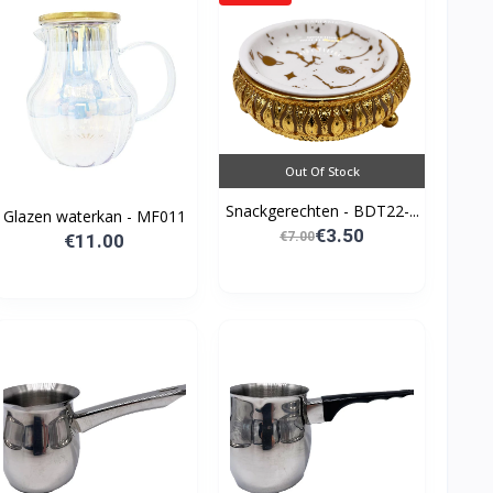
Out Of Stock
Snackgerechten - BDT22-...
Glazen waterkan - MF011
€3.50
€7.00
€11.00