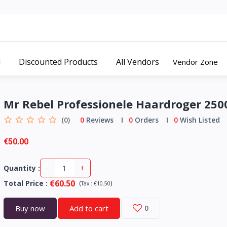
d
Discounted Products
All Vendors
Vendor Zone
Mr Rebel Professionele Haardroger 25
(0)
0
Reviews
0
Orders
0
Wish Listed
€50.00
-
+
Quantity :
€60.50
Total Price
:
(
)
Tax :
€10.50
Buy now
Add to cart
0