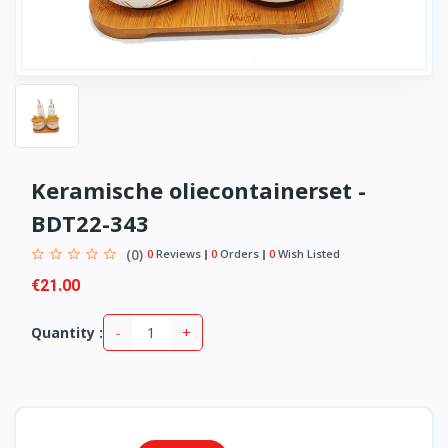
Keramische oliecontainerset -
BDT22-343
(0)
0
Reviews
0
Orders
0
Wish Listed
€21.00
-
+
Quantity :