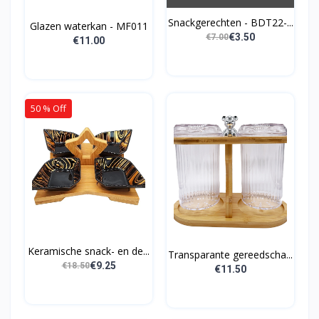
Snackgerechten - BDT22-...
Glazen waterkan - MF011
€3.50
€7.00
€11.00
50 % Off
Keramische snack- en de...
Transparante gereedscha...
€9.25
€18.50
€11.50