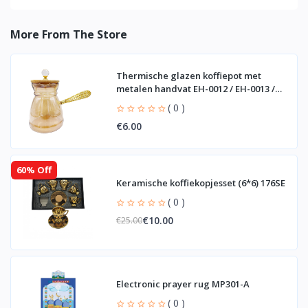
More From The Store
Thermische glazen koffiepot met
metalen handvat EH-0012 / EH-0013 /
EH-0014
( 0 )
€6.00
60% Off
Keramische koffiekopjesset (6*6) 176SE
( 0 )
€10.00
€25.00
Electronic prayer rug MP301-A
( 0 )